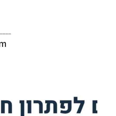
____
rm