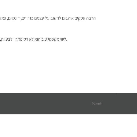
הרבה עסקים אוהבים לחשוב על עצמם כזריזים, דינמיים, כאל
ליווי משפטי טוב הוא לא רק פתרון לבעיות. הוא לא האמבולנס שמגיע אחרי התאונה. הוא הרבה יותר קרוב לאדריכלות, לחשיבה שמחזיקה את המבנה גם כשהעסק גדל, משתנה ונמתח מכל כיוון.
Next