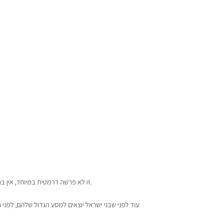
זו לא פרשה דרמטית במיוחד, אין בה ים שנקרע או אש שיורדת מהשמיים. במקום זה מקבלים רשימות, ספירות, חלוקת תפקידים, סדרי מחנה, גבולות והיררכיה. במילים אחרות, בירוקרטיה.
עוד לפני שבני ישראל יוצאים למסע הגדול שלהם, לפני 