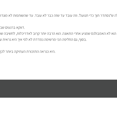
ה ש“נסתדר תוך כדי תנועה”. וזה עובד עד שזה כבר לא עובד. עד שהשותפות לא מוגדר
דווקא ברגעים שבהם הכול נראה רגוע, שם נבנית התשתית האמיתית של החברה.
בסוף, גם החליפה הכי מרשימה נמדדת לא לפי איך היא נראית על הקולב, אלא לפי איכות התפרים שמחזיקים אותה ברגעי לחץ.
היא כנראה התזכורת העתיקה ביותר לכך שלפני כל מסע גדול צריך לדעת איך מסדרים נכון את המחנה.